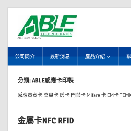
Skip
ABLE
to
content
ABLE Series Products
雅
公司簡介
最新消息
產品介紹
正
分類:
ABLE感應卡印製
感應貴賓卡 會員卡 房卡 門禁卡 Mifare 卡 EM卡 TEM
金屬卡NFC RFID