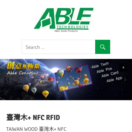
Skip
ABLE
to
content
雅
ABLE Series Products
正
臺灣木+ NFC RFID
TAIWAN WOOD 臺灣木+ NFC