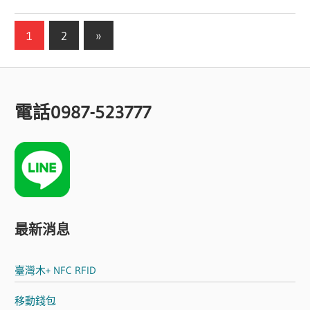
1
2
Next
»
文
Posts
章
導
電話0987-523777
覽
最新消息
臺灣木+ NFC RFID
移動錢包